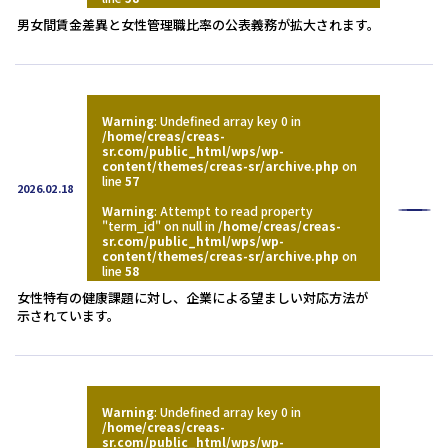
男女間賃金差異と女性管理職比率の公表義務が拡大されます。
Warning
: Undefined array key 0 in
/home/creas/creas-
sr.com/public_html/wps/wp-
content/themes/creas-sr/archive.php
on
line
57
2026.02.18
Warning
: Attempt to read property
"term_id" on null in
/home/creas/creas-
sr.com/public_html/wps/wp-
content/themes/creas-sr/archive.php
on
line
58
女性特有の健康課題に対し、企業による望ましい対応方法が
示されています。
Warning
: Undefined array key 0 in
/home/creas/creas-
sr.com/public_html/wps/wp-