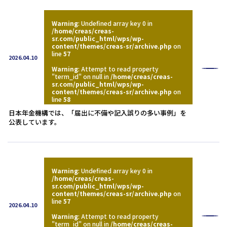
Warning
: Undefined array key 0 in
/home/creas/creas-
sr.com/public_html/wps/wp-
content/themes/creas-sr/archive.php
on
line
57
2026.04.10
Warning
: Attempt to read property
"term_id" on null in
/home/creas/creas-
sr.com/public_html/wps/wp-
content/themes/creas-sr/archive.php
on
line
58
日本年金機構では、「届出に不備や記入誤りの多い事例」を
公表しています。
Warning
: Undefined array key 0 in
/home/creas/creas-
sr.com/public_html/wps/wp-
content/themes/creas-sr/archive.php
on
line
57
2026.04.10
Warning
: Attempt to read property
"term_id" on null in
/home/creas/creas-