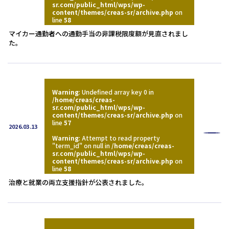
sr.com/public_html/wps/wp-
content/themes/creas-sr/archive.php
on
line
58
マイカー通勤者への通勤手当の非課税限度額が見直されまし
た。
Warning
: Undefined array key 0 in
/home/creas/creas-
sr.com/public_html/wps/wp-
content/themes/creas-sr/archive.php
on
line
57
2026.03.13
Warning
: Attempt to read property
"term_id" on null in
/home/creas/creas-
sr.com/public_html/wps/wp-
content/themes/creas-sr/archive.php
on
line
58
治療と就業の両立支援指針が公表されました。