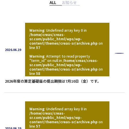
人事・労務
ALL
お知らせ
労務顧問
IPO・M&A
給与計算・BPO
労務デューデリジェンス
社会保険事務手続き等の代行
お客様の声
Warning
: Undefined array key 0 in
労務コンプライアンス調査
就業規則作成・改定
/home/creas/creas-
sr.com/public_html/wps/wp-
人事評価制度・人材育成
content/themes/creas-sr/archive.php
on
法人概要
line
57
2026.06.19
Warning
: Attempt to read property
お知らせ
"term_id" on null in
/home/creas/creas-
sr.com/public_html/wps/wp-
content/themes/creas-sr/archive.php
on
セミナー情報
line
58
2026年度の算定基礎届の提出期限は7月10日（金）です。
Webマガジン
メルマガ
Warning
: Undefined array key 0 in
/home/creas/creas-
よくある質問
sr.com/public_html/wps/wp-
content/themes/creas-sr/archive.php
on
line
57
2026.06.19