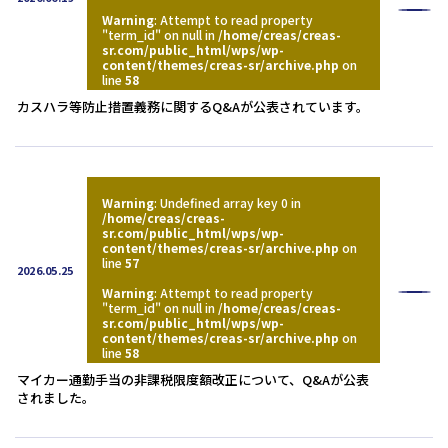
Warning
: Attempt to read property
"term_id" on null in
/home/creas/creas-
sr.com/public_html/wps/wp-
content/themes/creas-sr/archive.php
on
line
58
カスハラ等防止措置義務に関するQ&Aが公表されています。
Warning
: Undefined array key 0 in
/home/creas/creas-
sr.com/public_html/wps/wp-
content/themes/creas-sr/archive.php
on
line
57
2026.05.25
Warning
: Attempt to read property
"term_id" on null in
/home/creas/creas-
sr.com/public_html/wps/wp-
content/themes/creas-sr/archive.php
on
line
58
マイカー通勤手当の非課税限度額改正について、Q&Aが公表
されました。