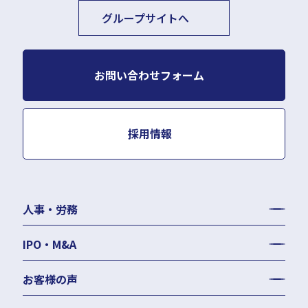
グループサイトへ
お問い合わせフォーム
採用情報
人事・労務
労務顧問
IPO・M&A
給与計算・BPO
労務デューデリジェンス
社会保険事務手続き等の代行
お客様の声
労務コンプライアンス調査
就業規則作成・改定
人事評価制度・人材育成