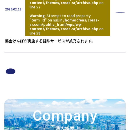
content/themes/creas-sr/archive.php
on
line
57
2026.02.18
Warning
: Attempt to read property
"term_id" on null in
/home/creas/creas-
sr.com/public_html/wps/wp-
content/themes/creas-sr/archive.php
on
line
58
協会けんぽが実施する健診サービスが拡充されます。
1
2
Company
法人概要