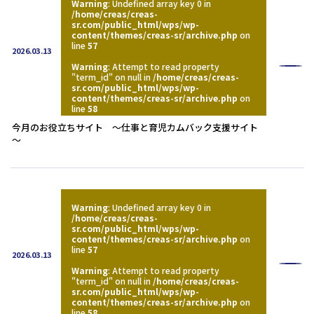
Warning
: Undefined array key 0 in
/home/creas/creas-
sr.com/public_html/wps/wp-
content/themes/creas-sr/archive.php
on
line
57
2026.03.13
Warning
: Attempt to read property
"term_id" on null in
/home/creas/creas-
sr.com/public_html/wps/wp-
content/themes/creas-sr/archive.php
on
line
58
今月のお役立ちサイト ～仕事と育児カムバック支援サイト
～
Warning
: Undefined array key 0 in
/home/creas/creas-
sr.com/public_html/wps/wp-
content/themes/creas-sr/archive.php
on
line
57
2026.03.13
Warning
: Attempt to read property
"term_id" on null in
/home/creas/creas-
sr.com/public_html/wps/wp-
content/themes/creas-sr/archive.php
on
line
58