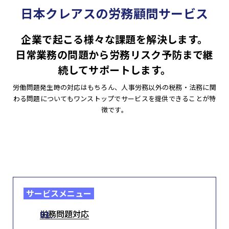
人事・労務
日本クレアスの労務顧問サービス
労務顧問
IPO・M&A
給与計算・BPO
企業で起こる様々な課題を解決します。
労務デューデリジェンス
社会保険事務手続き等の代行
お客様の声
日常業務の問題から労務リスク予防まで継
労務コンプライアンス調査
就業規則作成・改定
続してサポートします。
人事評価制度・人材育成
法人概要
労働問題発生時の対応はもちろん、人事労務以外の税務・法務に関
わる問題についてもワンストップでサービスを提供できることが特
お知らせ
徴です。
セミナー情報
Webマガジン
メルマガ
サービスメニュー
よくある質問
労務問題対応