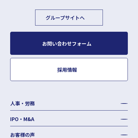
グループサイトへ
お問い合わせフォーム
採用情報
人事・労務
労務顧問
IPO・M&A
給与計算・BPO
労務デューデリジェンス
社会保険事務手続き等の代行
お客様の声
労務コンプライアンス調査
就業規則作成・改定