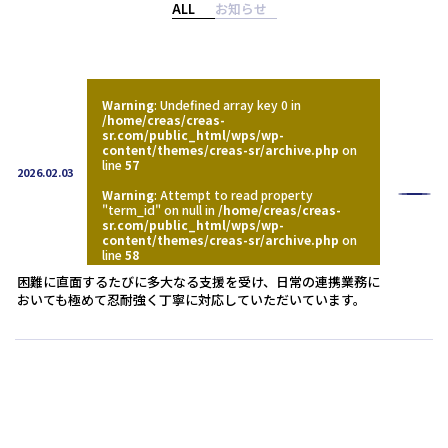
人事・労務
ALL
お知らせ
労務顧問
IPO・M&A
給与計算・BPO
労務デューデリジェンス
社会保険事務手続き等の代行
お客様の声
Warning
: Undefined array key 0 in
労務コンプライアンス調査
就業規則作成・改定
/home/creas/creas-
sr.com/public_html/wps/wp-
人事評価制度・人材育成
content/themes/creas-sr/archive.php
on
法人概要
line
57
2026.02.03
Warning
: Attempt to read property
お知らせ
"term_id" on null in
/home/creas/creas-
sr.com/public_html/wps/wp-
content/themes/creas-sr/archive.php
on
セミナー情報
line
58
困難に直面するたびに多大なる支援を受け、日常の連携業務に
おいても極めて忍耐強く丁寧に対応していただいています。
Webマガジン
メルマガ
よくある質問