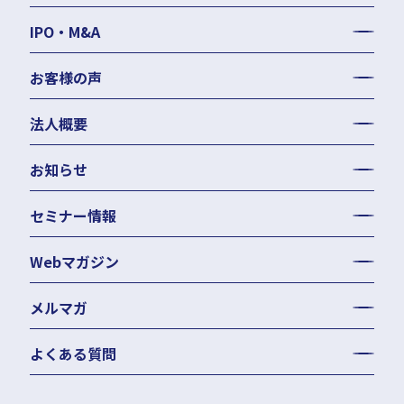
労務顧問
IPO・M&A
給与計算・BPO
労務デューデリジェンス
社会保険事務手続き等の代行
お客様の声
労務コンプライアンス調査
就業規則作成・改定
人事評価制度・人材育成
法人概要
お知らせ
セミナー情報
Webマガジン
メルマガ
よくある質問